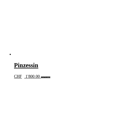
Pinzessin
CHF
1'800.00
In den Warenkorb