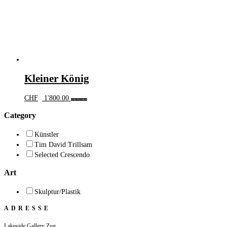
Kleiner König
CHF
1'800.00
In den Warenkorb
Category
Künstler
Tim David Trillsam
Selected Crescendo
Art
Skulptur/Plastik
ADRESSE
Lakeside Gallery Zug