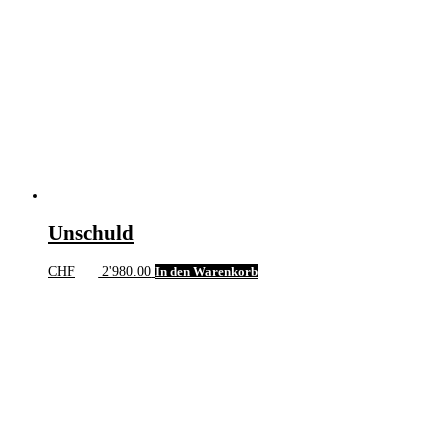
Unschuld
CHF
2'980.00
In den Warenkorb