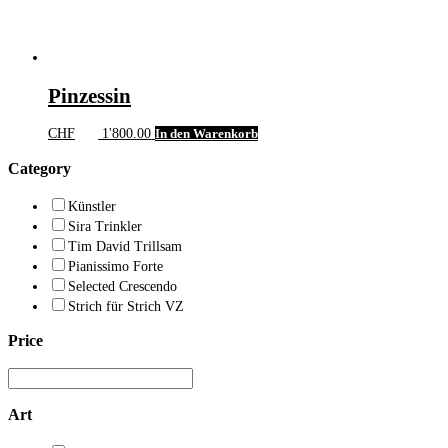
Pinzessin
CHF
1'800.00
In den Warenkorb
Category
Künstler
Sira Trinkler
Tim David Trillsam
Pianissimo Forte
Selected Crescendo
Strich für Strich VZ
Price
Art