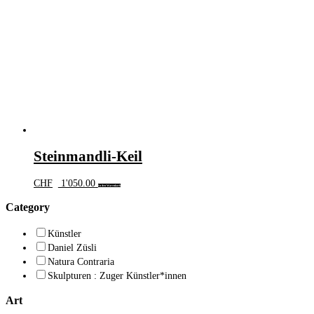
Steinmandli-Keil
CHF
1'050.00
In den Warenkorb
Category
Künstler
Daniel Züsli
Natura Contraria
Skulpturen : Zuger Künstler*innen
Art