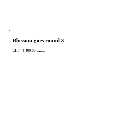
Blossom goes round 3
CHF
1'400.00
In den Warenkorb