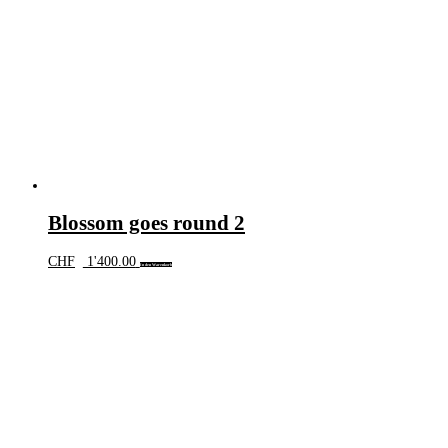
Blossom goes round 2
CHF
1'400.00
In den Warenkorb