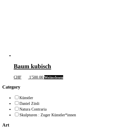
Baum kubisch
CHF
1'500.00
Weiterlesen
Category
Künstler
Daniel Züsli
Natura Contraria
Skulpturen : Zuger Künstler*innen
Art