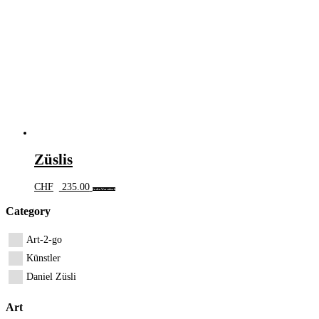
Züslis
CHF
235.00
In den Warenkorb
Category
Art-2-go
Künstler
Daniel Züsli
Art