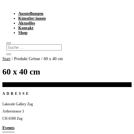
Ausstellungen
Künstler:innen
Aktuelles
Kontakt
Shop
Start
/ Produkt Grösse / 60 x 40 cm
60 x 40 cm
Es wurden keine Produkte gefunden, die deiner Auswahl entsprechen.
ADRESSE
Lakeside Gallery Zug
Artherstrasse 3
CH-6300 Zug
Events