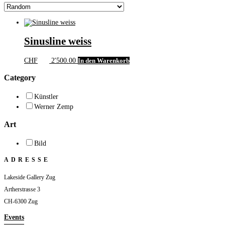
Sinusline weiss
CHF
2'500.00
In den Warenkorb
Category
Künstler
Werner Zemp
Art
Bild
ADRESSE
Lakeside Gallery Zug
Artherstrasse 3
CH-6300 Zug
Events