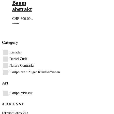
Baum
abstrakt
CHF
600.00
In
den Warenkorb
Category
Künstler
Daniel Züsli
Natura Contraria
Skulpturen : Zuger Künstler*innen
Art
Skulptur/Plastik
ADRESSE
Lakeside Gallery Zug