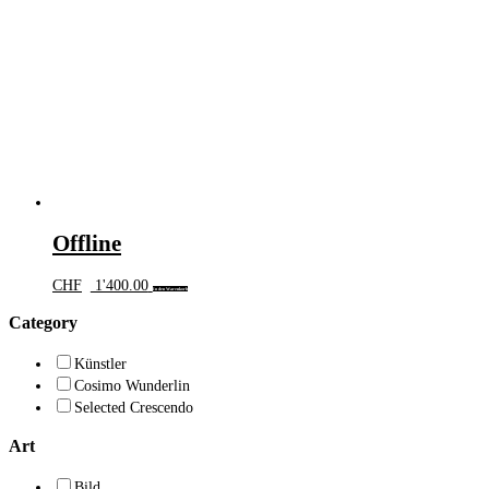
Offline
CHF
1'400.00
In den Warenkorb
Category
Künstler
Cosimo Wunderlin
Selected Crescendo
Art
Bild