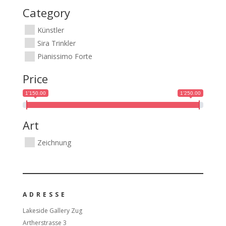
mehrere
Category
Varianten
Künstler
auf.
Die
Sira Trinkler
Optionen
Pianissimo Forte
können
Price
auf
der
1'150.00
1'250.00
Produktseite
gewählt
Art
werden
Zeichnung
ADRESSE
Lakeside Gallery Zug
Artherstrasse 3