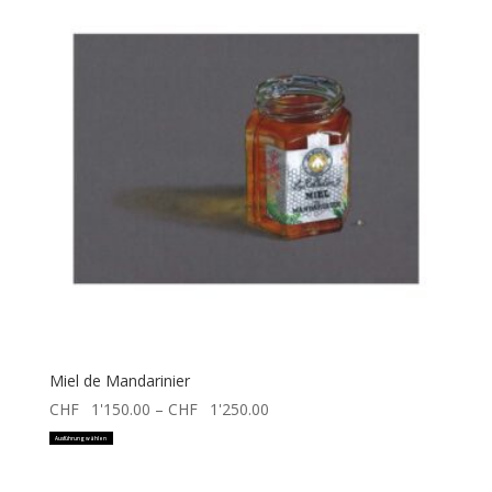
Miel de Mandarinier
Preisspanne:
CHF
1'150.00
–
CHF
1'250.00
Dieses
CHF 1'150.00
Ausführung wählen
Produkt
bis
weist
CHF 1'250.00