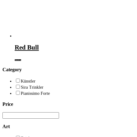
gewählt
werden
Red Bull
Weiterlesen
Category
Künstler
Sira Trinkler
Pianissimo Forte
Price
Art