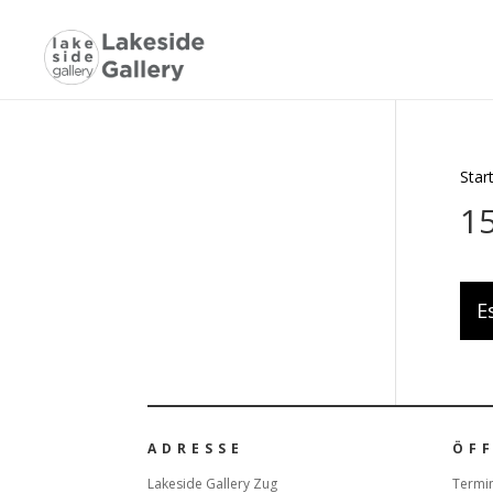
Star
15
E
ADRESSE
ÖF
Lakeside Gallery Zug
Termin