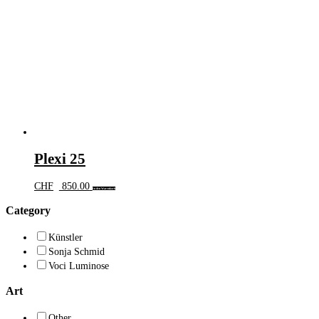
Plexi 25
CHF
850.00
In den Warenkorb
Category
Künstler
Sonja Schmid
Voci Luminose
Art
Other