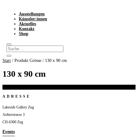
Ausstellungen
Künstler:innen
Aktuelles
Kontakt
Shop
Start
/ Produkt Grösse / 130 x 90 cm
130 x 90 cm
Es wurden keine Produkte gefunden, die deiner Auswahl entsprechen.
ADRESSE
Lakeside Gallery Zug
Artherstrasse 3
CH-6300 Zug
Events