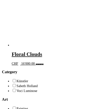
Floral Clouds
CHF
16'000.00
In den Warenkorb
Category
Künstler
Sabeth Holland
Voci Luminose
Art
Painting