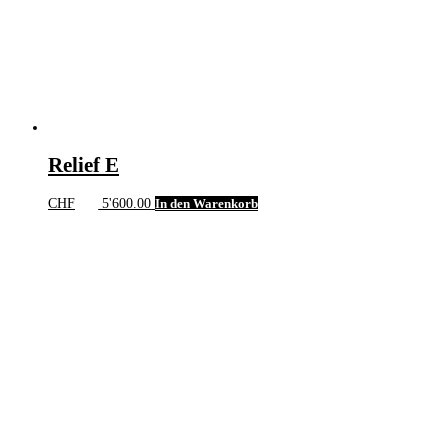
Relief E
CHF
5'600.00
In den Warenkorb