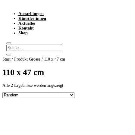
Ausstellungen
Künstler:innen
Aktuelles
Kontakt
Shop
Start
/ Produkt Grösse / 110 x 47 cm
110 x 47 cm
Alle 2 Ergebnisse werden angezeigt