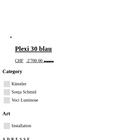
Plexi 30 blau
CHF
2'700.00
In den Warenkorb
Category
Künstler
Sonja Schmid
Voci Luminose
Art
Installation
ADRESSE