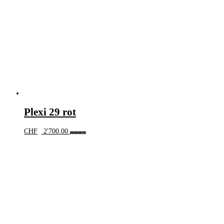
Plexi 29 rot
CHF
2'700.00
In den Warenkorb