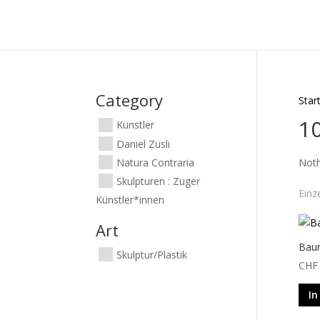
Category
Star
10
Künstler
Daniel Züsli
Natura Contraria
Noth
Skulpturen : Zuger
Einz
Künstler*innen
Art
Bau
Skulptur/Plastik
CHF
In