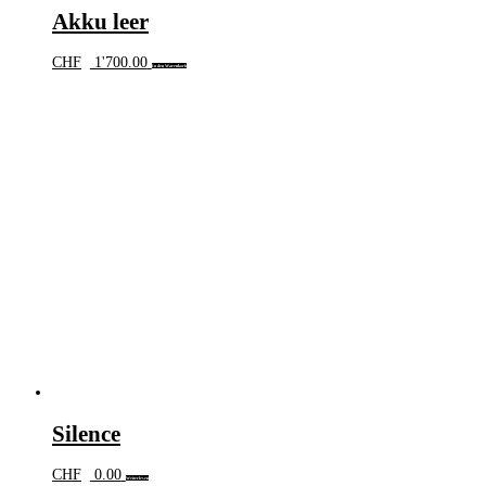
Akku leer
CHF
1'700.00
In den Warenkorb
Silence
CHF
0.00
Weiterlesen