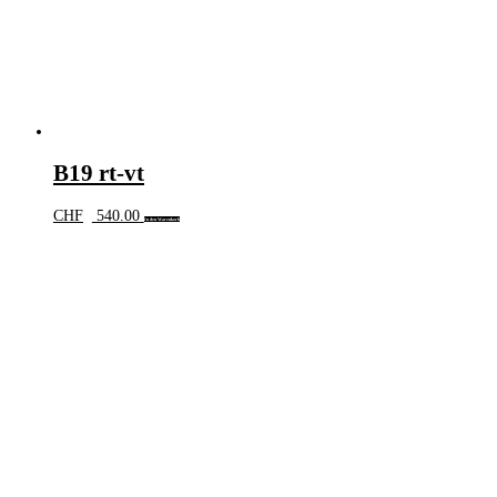
B19 rt-vt
CHF
540.00
In den Warenkorb