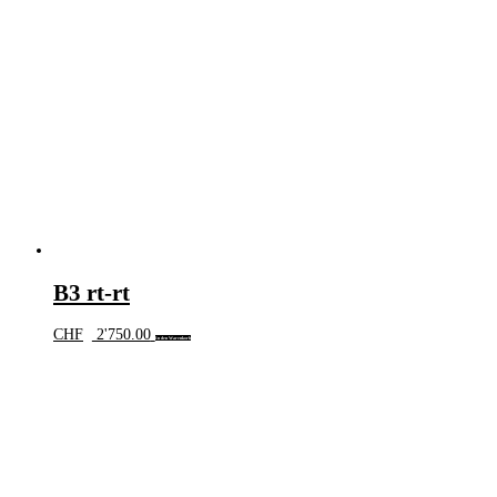
B3 rt-rt
CHF
2'750.00
In den Warenkorb