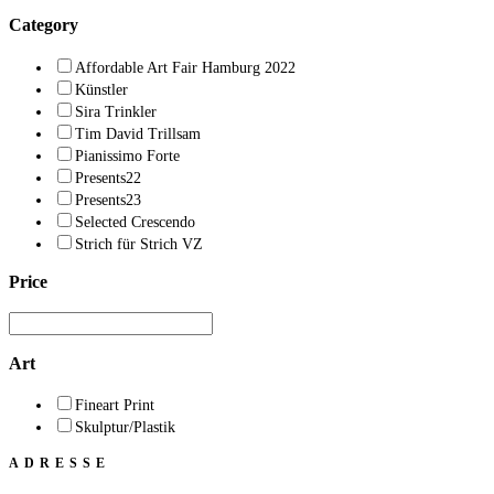
Category
Affordable Art Fair Hamburg 2022
Künstler
Sira Trinkler
Tim David Trillsam
Pianissimo Forte
Presents22
Presents23
Selected Crescendo
Strich für Strich VZ
Price
Art
Fineart Print
Skulptur/Plastik
ADRESSE