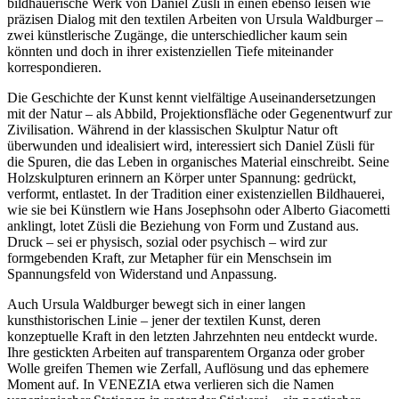
bildhauerische Werk von Daniel Züsli in einen ebenso leisen wie
präzisen Dialog mit den textilen Arbeiten von Ursula Waldburger –
zwei künstlerische Zugänge, die unterschiedlicher kaum sein
könnten und doch in ihrer existenziellen Tiefe miteinander
korrespondieren.
Die Geschichte der Kunst kennt vielfältige Auseinandersetzungen
mit der Natur – als Abbild, Projektionsfläche oder Gegenentwurf zur
Zivilisation. Während in der klassischen Skulptur Natur oft
überwunden und idealisiert wird, interessiert sich Daniel Züsli für
die Spuren, die das Leben in organisches Material einschreibt. Seine
Holzskulpturen erinnern an Körper unter Spannung: gedrückt,
verformt, entlastet. In der Tradition einer existenziellen Bildhauerei,
wie sie bei Künstlern wie Hans Josephsohn oder Alberto Giacometti
anklingt, lotet Züsli die Beziehung von Form und Zustand aus.
Druck – sei er physisch, sozial oder psychisch – wird zur
formgebenden Kraft, zur Metapher für ein Menschsein im
Spannungsfeld von Widerstand und Anpassung.
Auch Ursula Waldburger bewegt sich in einer langen
kunsthistorischen Linie – jener der textilen Kunst, deren
konzeptuelle Kraft in den letzten Jahrzehnten neu entdeckt wurde.
Ihre gestickten Arbeiten auf transparentem Organza oder grober
Wolle greifen Themen wie Zerfall, Auflösung und das ephemere
Moment auf. In VENEZIA etwa verlieren sich die Namen