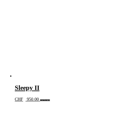
Sleepy II
CHF
950.00
In den Warenkorb