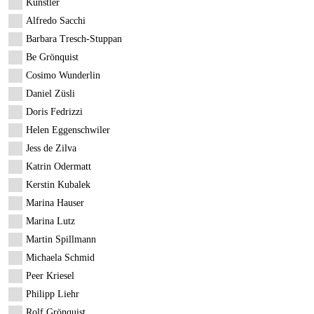
Künstler
Alfredo Sacchi
Barbara Tresch-Stuppan
Be Grönquist
Cosimo Wunderlin
Daniel Züsli
Doris Fedrizzi
Helen Eggenschwiler
Jess de Zilva
Katrin Odermatt
Kerstin Kubalek
Marina Hauser
Marina Lutz
Martin Spillmann
Michaela Schmid
Peer Kriesel
Philipp Liehr
Rolf Grönquist