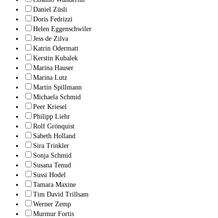
Daniel Züsli
Doris Fedrizzi
Helen Eggenschwiler
Jess de Zilva
Katrin Odermatt
Kerstin Kubalek
Marina Hauser
Marina Lutz
Martin Spillmann
Michaela Schmid
Peer Kriesel
Philipp Liehr
Rolf Grönquist
Sabeth Holland
Sira Trinkler
Sonja Schmid
Susana Tenud
Sussi Hodel
Tamara Maxine
Tim David Trillsam
Werner Zemp
Murmur Fortis