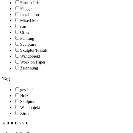
Fineart Print
Flagge
Installation
Mixed Media
nan
Other
Painting
Sculpture
Skulptur/Plastik
Wandobjekt
Work on Paper
Zeichnung
Tag
geschichtet
Holz
Skulptur
Wandobjekt
Züsli
ADRESSE