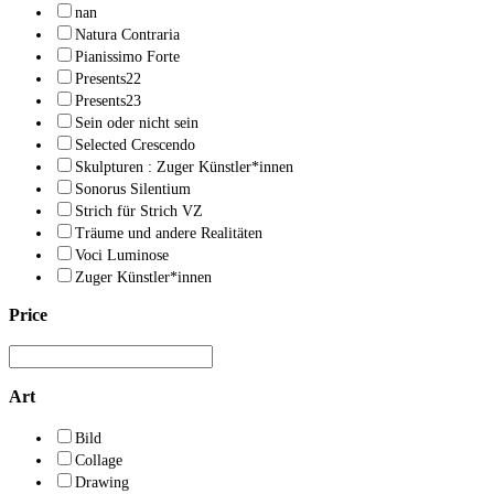
nan
Natura Contraria
Pianissimo Forte
Presents22
Presents23
Sein oder nicht sein
Selected Crescendo
Skulpturen : Zuger Künstler*innen
Sonorus Silentium
Strich für Strich VZ
Träume und andere Realitäten
Voci Luminose
Zuger Künstler*innen
Price
Art
Bild
Collage
Drawing