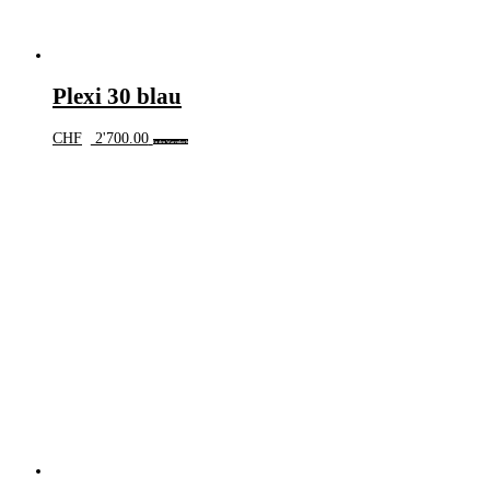
Plexi 30 blau
CHF
2'700.00
In den Warenkorb