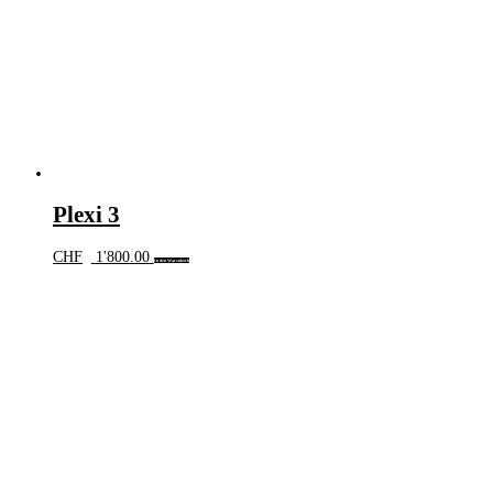
Plexi 3
CHF
1'800.00
In den Warenkorb