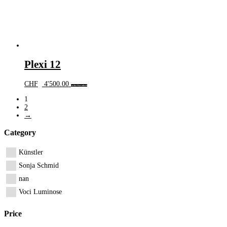
Plexi 12
CHF
4'500.00
In den Warenkorb
1
2
→
Category
Künstler
Sonja Schmid
nan
Voci Luminose
Price