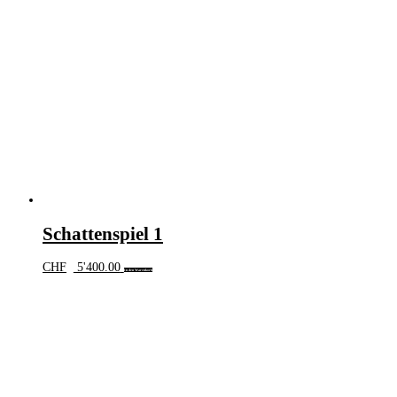
Schattenspiel 1
CHF
5'400.00
In den Warenkorb