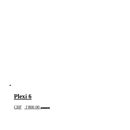
Plexi 6
CHF
1'800.00
In den Warenkorb