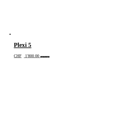
Plexi 5
CHF
1'800.00
In den Warenkorb