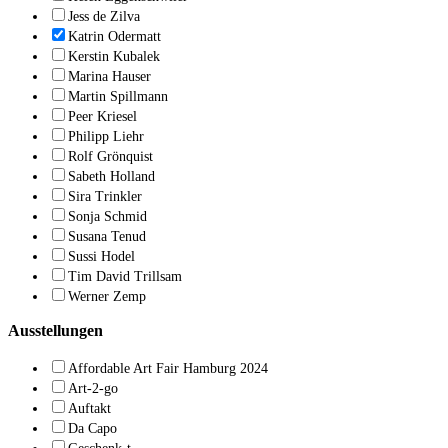
Jess de Zilva
Katrin Odermatt
Kerstin Kubalek
Marina Hauser
Martin Spillmann
Peer Kriesel
Philipp Liehr
Rolf Grönquist
Sabeth Holland
Sira Trinkler
Sonja Schmid
Susana Tenud
Sussi Hodel
Tim David Trillsam
Werner Zemp
Ausstellungen
Affordable Art Fair Hamburg 2024
Art-2-go
Auftakt
Da Capo