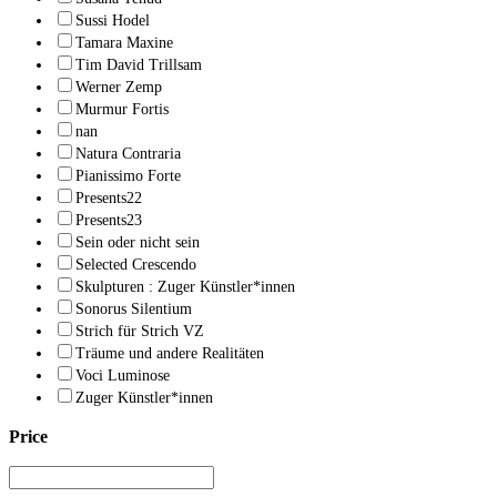
Sussi Hodel
Tamara Maxine
Tim David Trillsam
Werner Zemp
Murmur Fortis
nan
Natura Contraria
Pianissimo Forte
Presents22
Presents23
Sein oder nicht sein
Selected Crescendo
Skulpturen : Zuger Künstler*innen
Sonorus Silentium
Strich für Strich VZ
Träume und andere Realitäten
Voci Luminose
Zuger Künstler*innen
Price