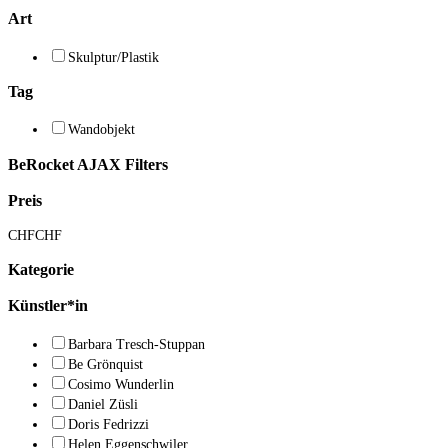
Art
Skulptur/Plastik
Tag
Wandobjekt
BeRocket AJAX Filters
Preis
CHF
CHF
Kategorie
Künstler*in
Barbara Tresch-Stuppan
Be Grönquist
Cosimo Wunderlin
Daniel Züsli
Doris Fedrizzi
Helen Eggenschwiler