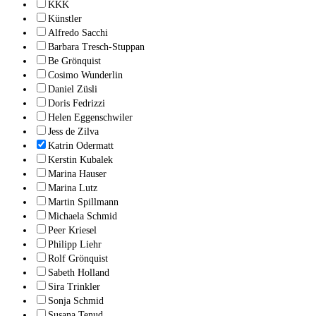
KKK
Künstler
Alfredo Sacchi
Barbara Tresch-Stuppan
Be Grönquist
Cosimo Wunderlin
Daniel Züsli
Doris Fedrizzi
Helen Eggenschwiler
Jess de Zilva
Katrin Odermatt
Kerstin Kubalek
Marina Hauser
Marina Lutz
Martin Spillmann
Michaela Schmid
Peer Kriesel
Philipp Liehr
Rolf Grönquist
Sabeth Holland
Sira Trinkler
Sonja Schmid
Susana Tenud