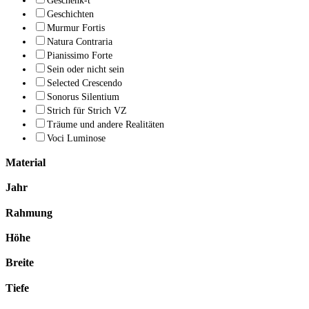
Geschenk-t
Geschichten
Murmur Fortis
Natura Contraria
Pianissimo Forte
Sein oder nicht sein
Selected Crescendo
Sonorus Silentium
Strich für Strich VZ
Träume und andere Realitäten
Voci Luminose
Material
Jahr
Rahmung
Höhe
Breite
Tiefe