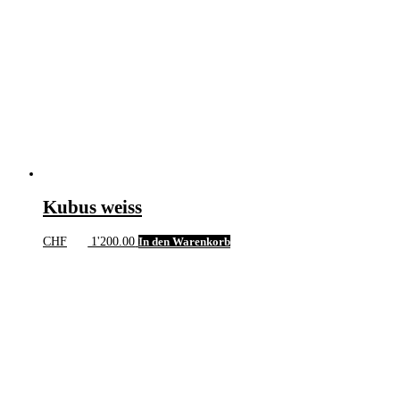
Kubus weiss
CHF
1'200.00
In den Warenkorb