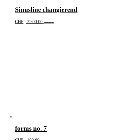
Sinusline changierend
CHF
2'500.00
In den Warenkorb
forms no. 7