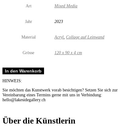
Art
Mixed Media
Jahr
2023
Material
Acryl
,
Collage auf Leinwand
Grösse
120 x 90 x 4 cm
PLOP
In den Warenkorb
III
Menge
HINWEIS:
Sie möchten das Kunstwerk vorab besichtigen? Setzen Sie sich zur
Vereinbarung eines Termins gerne mit uns in Verbindung:
hello@lakesidegallery.ch
Über die Künstlerin