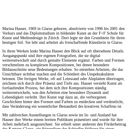
Marina Hauser, 1969 in Glarus geboren, absolvierte von 1996 bis 2001 den
Vorkurs und das Diplomstudium in bildender Kunst an der F+F Schule für
Kunst und Mediendesign in Zürich. Dort legte sie den Grundstein für ihren
heutigen Stil. Sie lebt und arbeitet als freischaffende Künstlerin in Glarus.
In ihren Werken lenkt Marina Hauser den Blick auf oft übersehene Details.
Ausgangspunkt sind ihre eigenen Fotografien, die sie digital
weiterentwickelt und durch gemalte Elemente ergänzt. Farben und Formen
verschmelzen zu komplexen Kompositionen, bei denen besondere
Bildausschnitte neue Bedeutungen erhalten. So entstehen Arbeiten, die das
Unsichtbare sichtbar machen und die Schönheit des Unspektakulären
betonen. Die fertigen Werke, oft auf Leinwand oder Aluplatten übertragen,
zeichnen sich durch ihre Präsenz und Tiefe aus. Hauser versteht Kunst als
fortlaufenden Prozess, bei dem sich ihre Kompositionen ständig
weiterentwickeln, was den Arbeiten eine besondere Dynamik und
Lebendigkeit verleiht. Ihre Kunst regt dazu an, die verborgenen
Geschichten hinter den Formen und Farben zu entdecken und verdeutlicht,
dass Veränderung ein wesentlicher Bestandteil des kreativen Schaffens ist.
Mit zahlreichen Ausstellungen in Glarus sowie im In- und Ausland hat
Hauser ihre Werke einem breiten Publikum präsentiert und wurde für ihre
Arbeit mehrfach ausgezeichnet. Sie erhielt unter anderem den Förderbeitrag
des Kantons Glarus, ein Stipendium der Schindler Stiftung für einen