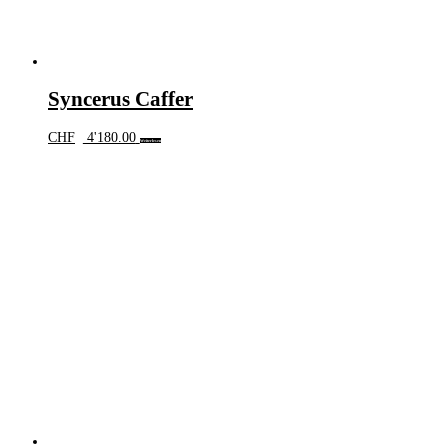
Syncerus Caffer
CHF
4'180.00
Weiterlesen