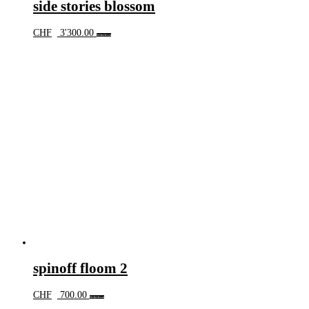
side stories blossom
CHF
3'300.00
Weiterlesen
spinoff floom 2
CHF
700.00
Weiterlesen