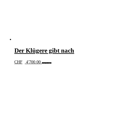
Der Klügere gibt nach
CHF
4'700.00
In den Warenkorb