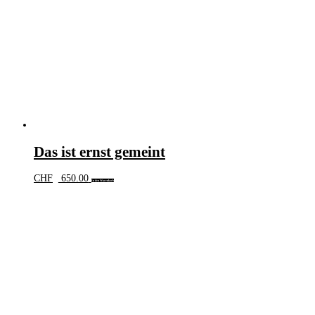
Das ist ernst gemeint
CHF
650.00
In den Warenkorb