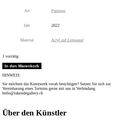
Art
Painting
Jahr
2022
Material
Acryl auf Leinwand
1 vorrätig
Abknippser
In den Warenkorb
Menge
HINWEIS:
Sie möchten das Kunstwerk vorab besichtigen? Setzen Sie sich zur
Vereinbarung eines Termins gerne mit uns in Verbindung:
hello@lakesidegallery.ch
Über den Künstler