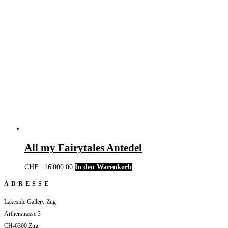
All my Fairytales Antedel
CHF
16'000.00
In den Warenkorb
ADRESSE
Lakeside Gallery Zug
Artherstrasse 3
CH-6300 Zug