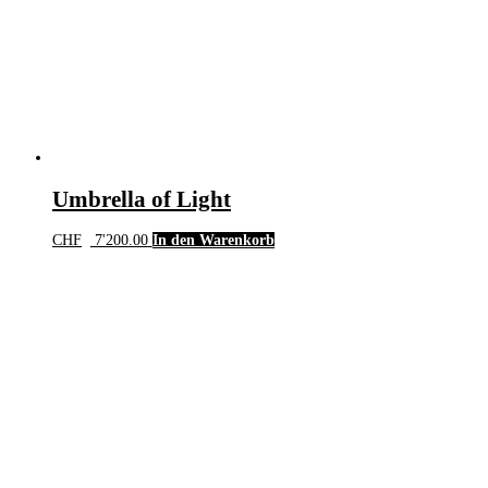
Umbrella of Light
CHF
7'200.00
In den Warenkorb