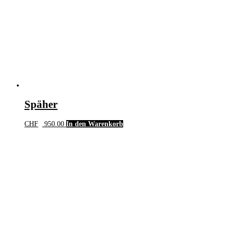
Späher
CHF
950.00
In den Warenkorb