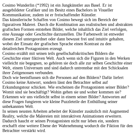
Cosimo Wunderlin (*1992) ist ein Jungkünstler aus Basel. Er ist
ausgebildeter Grafiker und im Besitz eines Bachelors in Visueller
Kommunikation; zudem ist er freischaffender Künstler.
Das künstlerische Schaffen von Cosimo bewegt sich im Bereich der
figurativen Malerei. Durch die Kombination aus realistischen und abstrakten
grafischen Formen entstehen Bilder, welche inhaltlich das Ziel verfolgen,
eine Aussage oder Geschichte darzustellen. Die Farbenwelt ist entweder
diesem Ziel untergeordnet oder dann bewusst frei und intuitiv gehalten,
wobei der Einsatz der grafischen Sprache einen Kontrast zu den
detailreichen Protagonisten erzeugt.
Cosimo erzählt mit seinen teils gesellschaftskritischen Bildern die
Geschichte einer fiktiven Welt. Auch wenn sich die Figuren in den Werken
vielleicht nie begegnen, so gehören sie doch alle zur selben Geschichte einer
Welt, einem Universum und sind dadurch untrennbar mit den Schicksalen
ihrer Zeitgenossen verbunden.
Doch wie beeinflussen sich die Personen auf den Bildern? Dafür liefert
Cosimo keine Antwort, sondern lässt den Betrachter selbst auf
Erkundungstour schicken. Wie erscheinen die Protagonisten seiner Bilder?
Womit sind sie beschäftigt? Wohin gehen sie und woher kommen sie?
Erkennen wir uns vielleicht selbst in einem seiner Bilder? Antworten auf
diese Fragen fungieren wie kleine Puzzleteile der Enthüllung seiner
unbekannten Welt.
In seinen neusten Arbeiten arbeitet der Künstler zusätzlich mit Augmented
Reality, welche die Malereien mit interaktiven Animationen erweitern.
Dadurch haucht er seinen Protagonisten nicht nur leben ein, sondern
erschafft eine weitere Ebene der Wahrnehmung wodurch die Fiktion für den
Betrachter verstärkt wird.