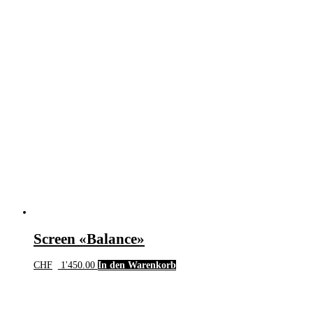
Screen «Balance»
CHF
1'450.00
In den Warenkorb