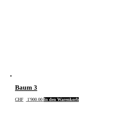
Baum 3
CHF
1'900.00
In den Warenkorb