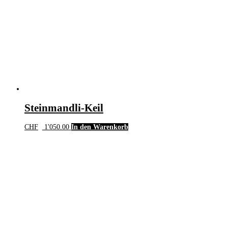
Steinmandli-Keil
CHF
1'050.00
In den Warenkorb