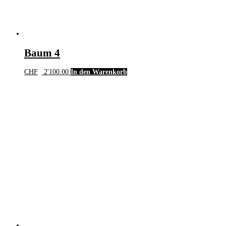
Baum 4
CHF
2'100.00
In den Warenkorb