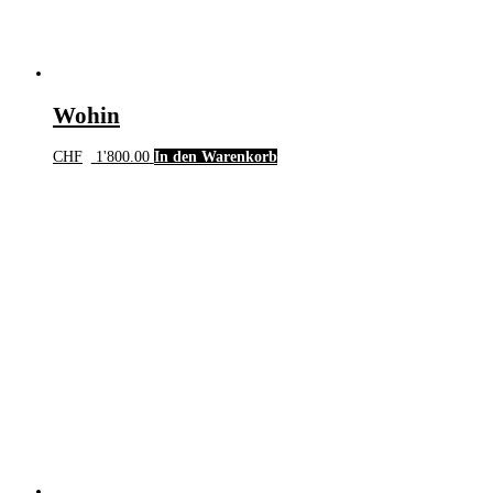
Wohin
CHF
1'800.00
In den Warenkorb