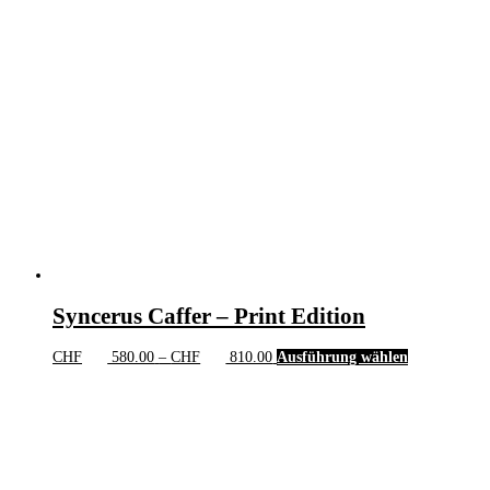
Syncerus Caffer – Print Edition
Preisspanne:
Dieses
CHF
580.00
–
CHF
810.00
Ausführung wählen
CHF 580.00
Produkt
bis
weist
CHF 810.00
mehrere
Varianten
auf.
Die
Optionen