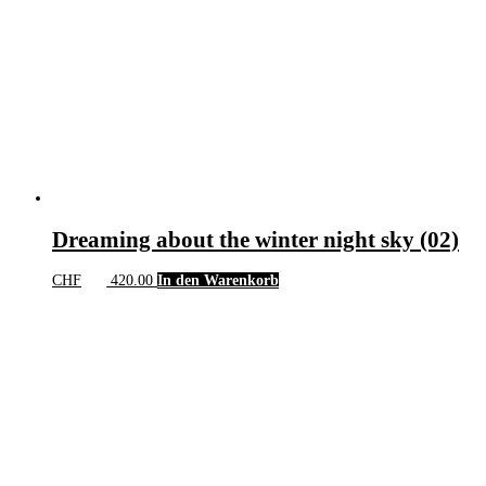
können
auf
der
Produktseite
gewählt
werden
Dreaming about the winter night sky (02)
CHF
420.00
In den Warenkorb