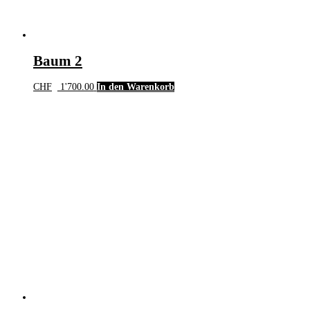
Baum 2
CHF
1'700.00
In den Warenkorb