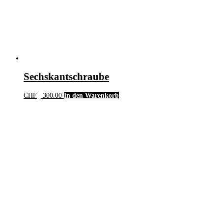
Sechskantschraube
CHF
300.00
In den Warenkorb