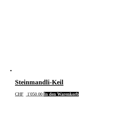
Steinmandli-Keil
CHF
1'050.00
In den Warenkorb