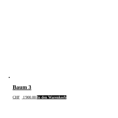
Baum 3
CHF
1'900.00
In den Warenkorb