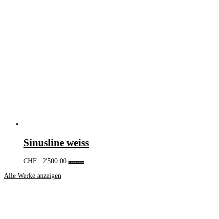
Sinusline weiss
CHF
2'500.00
In den Warenkorb
Alle Werke anzeigen