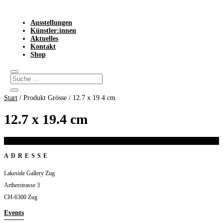
Ausstellungen
Künstler:innen
Aktuelles
Kontakt
Shop
Start
/ Produkt Grösse / 12.7 x 19.4 cm
12.7 x 19.4 cm
Es wurden keine Produkte gefunden, die deiner Auswahl entsprechen.
ADRESSE
Lakeside Gallery Zug
Artherstrasse 3
CH-6300 Zug
Events